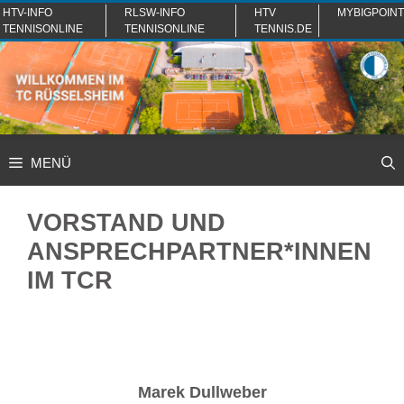
Zum
HTV-INFO
RLSW-INFO
HTV
MYBIGPOINT
TENNISONLINE
TENNISONLINE
TENNIS.DE
Inhalt
springen
MENÜ
VORSTAND UND
ANSPRECHPARTNER*INNEN
IM TCR
Marek Dullweber