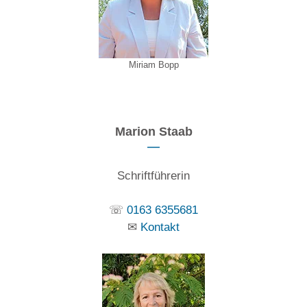
Miriam Bopp
Marion Staab
Schriftführerin
☏
0
163 6355681
✉
Kontakt