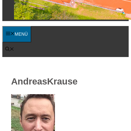
MENÜ
AndreasKrause