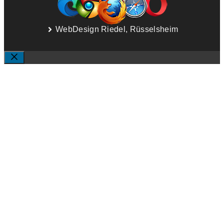
WebDesign Riedel, Rüsselsheim
SCHLIESSEN