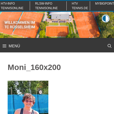
Zum
HTV-INFO
RLSW-INFO
HTV
MYBIGPOINT
TENNISONLINE
TENNISONLINE
TENNIS.DE
Inhalt
springen
MENÜ
Moni_160x200