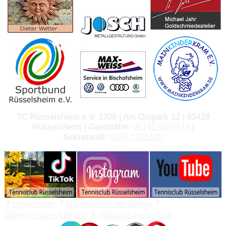
TC Rüsselsheim e.V. 1929 | Am Ostpark 12 | 65428
Rüsselsheim | Gaststätte:
06142 4091918
|
Sekretariat:
0179 1375180
Impressum
Datenschutz im Verein
Datenschutzerklärung
Haftungsausschuss