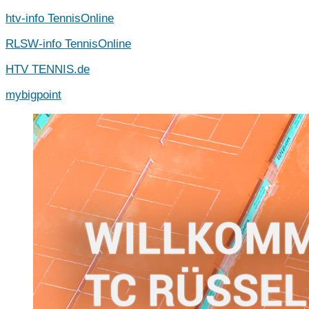
Zum
htv-info TennisOnline
Inhalt
RLSW-info TennisOnline
springen
HTV TENNIS.de
mybigpoint