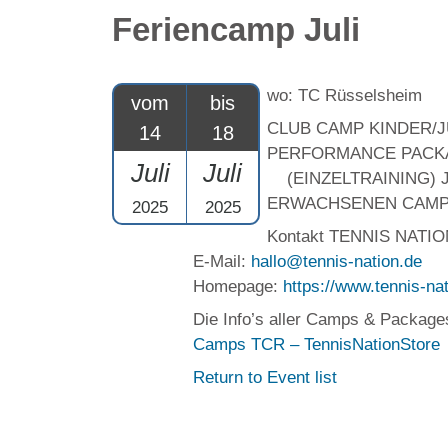
Feriencamp Juli
wo: TC Rüsselsheim
vom
bis
CLUB CAMP KINDER/
14
18
PERFORMANCE PACK
Juli
Juli
(EINZELTRAINING) 
ERWACHSENEN CAM
2025
2025
Kontakt TENNIS NATIO
E-Mail:
hallo@tennis-nation.de
Homepage:
https://www.tennis-nat
Die Info’s aller Camps & Packages 
Camps TCR – TennisNationStore
Return to Event list