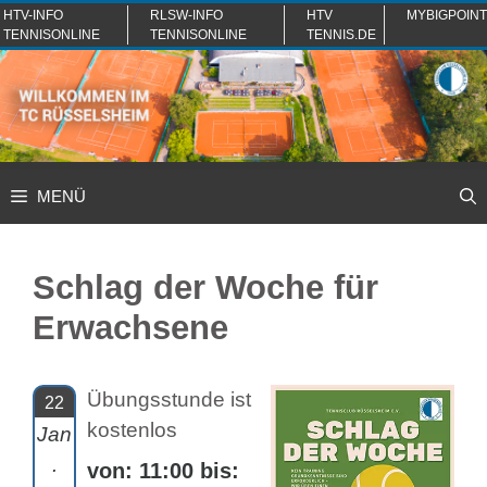
Zum
HTV-INFO
RLSW-INFO
HTV
MYBIGPOINT
TENNISONLINE
TENNISONLINE
TENNIS.DE
Inhalt
springen
MENÜ
Schlag der Woche für
Erwachsene
Übungsstunde ist
22
kostenlos
Jan
.
von: 11:00 bis: