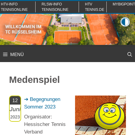
Zum
HTV-INFO
RLSW-INFO
HTV
MYBIGPOINT
TENNISONLINE
TENNISONLINE
TENNIS.DE
Inhalt
springen
MENÜ
Medenspiel
➔ Begegnungen
12
Sommer 2023
Juni
Organisator:
2023
Hessischer Tennis
Verband