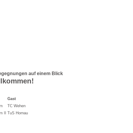
 Begegnungen auf einem Blick
illkommen!
Gast
im
TC Wehen
m II
TuS Hornau