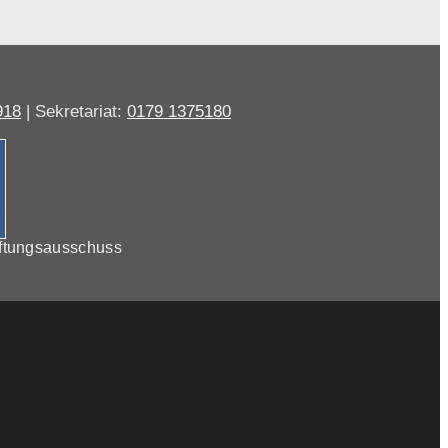
918
| Sekretariat:
0179 1375180
ftungsausschuss