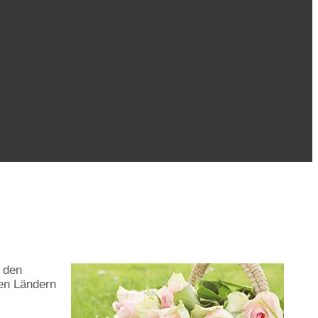
n den
ren Ländern