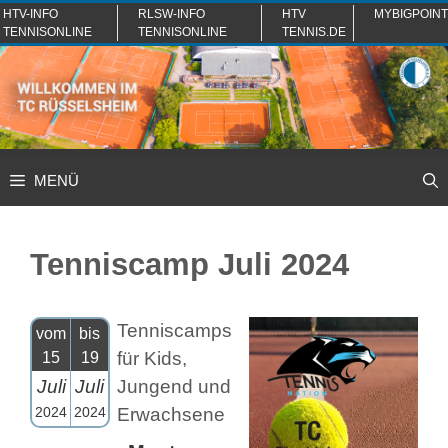
Zum
HTV-INFO
RLSW-INFO
HTV
MYBIGPOINT
TENNISONLINE
TENNISONLINE
TENNIS.DE
Inhalt
springen
MENÜ
Tenniscamp Juli 2024
Tenniscamps
vom
bis
15
19
für Kids,
Juli
Juli
Jungend und
Erwachsene
2024
2024